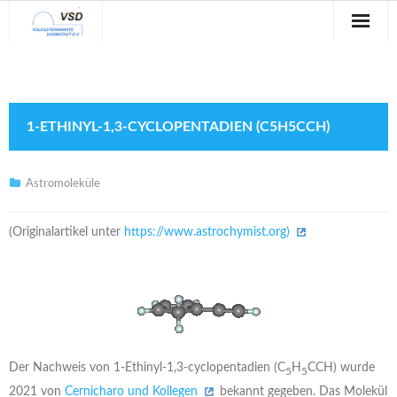
Sternwarte
Veranstaltungen
1-ETHINYL-1,3-CYCLOPENTADIEN (C5H5CCH)
Verein
Blog
Astromoleküle
Galerie
(Originalartikel unter
https://www.astrochymist.org)
Anfahrt
Kontakt
Der Nachweis von 1-Ethinyl-1,3-cyclopentadien (C
H
CCH) wurde
5
5
2021 von
Cernicharo und Kollegen
bekannt gegeben. Das Molekül