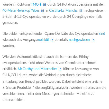
wurde in Richtung
TMC-1
durch 14 Rotationsübergänge mit dem
40-Meter-Teleskop Yebes
in
Castilla-La Mancha
nachgewiesen.
2-Ethinyl-1,3-Cyclopentadien wurde durch 24 Übergänge ebenfalls
gemessen.
Die beiden entsprechenden Cyano-Derivate des Cyclopentadien
sind
wie auch das Ausgangs
molekül
ebenfalls
nachgewiesen
worden.
Wie viele Astromoleküle sind auch die Isomere des Ethinyl-
cyclopentadiens nicht ohne Weiteres von Chemieunternehmen
erhältlich.
McCarthy und Mitarbeiter
führten Messungen von
C
H
CCH durch, wobei die Verbindungen durch elektrische
5
5
Entladung von Benzol gebildet wurden. Dabei entsteht eine „reiche
Brühe an Produkten“, die sorgfältig analysiert werden müssen, um die
verschiedenen, hinter den Messungen stehenden Moleküle zu
unterscheiden.