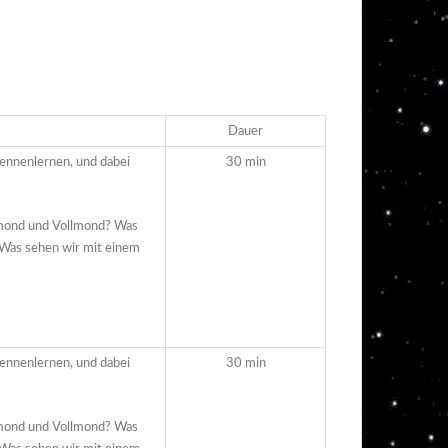
Dauer
nnenlernen, und dabei
30 min
mond und Vollmond? Was
 Was sehen wir mit einem
nnenlernen, und dabei
30 min
mond und Vollmond? Was