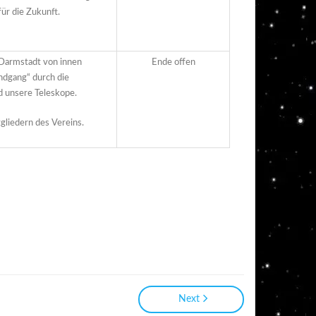
ür die Zukunft.
 Darmstadt von innen
Ende offen
ndgang“ durch die
d unsere Teleskope.
gliedern des Vereins.
Next