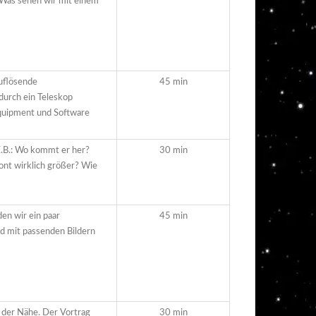
 Was sehen wir mit einem
uflösende
45 min
urch ein Teleskop
Equipment und Software
Z.B.: Wo kommt er her?
30 min
zont wirklich größer? Wie
en wir ein paar
45 min
d mit passenden Bildern
 der Nähe. Der Vortrag
30 min