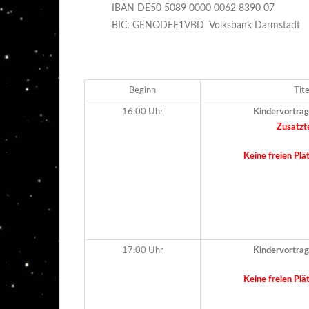
IBAN DE50 5089 0000 0062 8390 07
BIC: GENODEF1VBD Volksbank Darmstadt
Beginn
Tite
16:00 Uhr
Kindervortra
Zusatzt
Keine freien Plä
17:00 Uhr
Kindervortra
Keine freien Plä