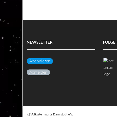
NEWSLETTER
FOLGE 
Abonnieren
Abmelden
(c) Volkssternwarte Darmstadt e.V.