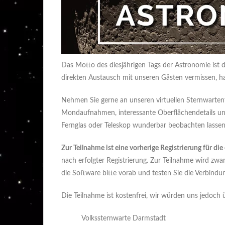
Das Motto des diesjährigen Tags der Astronomie ist
direkten Austausch mit unseren Gästen vermissen, ha
Nehmen Sie gerne an unseren virtuellen Sternwartenf
Mondaufnahmen, interessante Oberflächendetails und 
Fernglas oder Teleskop wunderbar beobachten lassen
Zur Teilnahme ist eine vorherige Registrierung für 
nach erfolgter Registrierung. Zur Teilnahme wird zwa
die Software bitte vorab und testen Sie die Verbindu
Die Teilnahme ist kostenfrei, wir würden uns jedoch 
Volkssternwarte Darmstadt