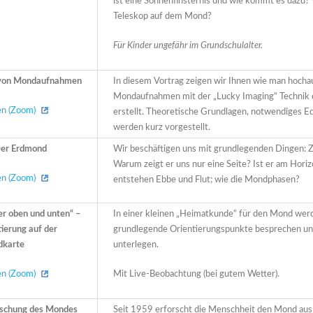
ist eine Sonnenfinsternis und wie kommt es dazu?
Teleskop auf dem Mond?
Für Kinder ungefähr im Grundschulalter.
n von Mondaufnahmen
In diesem Vortrag zeigen wir Ihnen wie man hocha
Mondaufnahmen mit der „Lucky Imaging“ Technik d
ren (Zoom)
erstellt. Theoretische Grundlagen, notwendiges 
werden kurz vorgestellt.
Der Erdmond
Wir beschäftigen uns mit grundlegenden Dingen: 
Warum zeigt er uns nur eine Seite? Ist er am Hori
ren (Zoom)
entstehen Ebbe und Flut; wie die Mondphasen?
er oben und unten“ –
In einer kleinen „Heimatkunde“ für den Mond werd
tierung auf der
grundlegende Orientierungspunkte besprechen un
dkarte
unterlegen.
ren (Zoom)
Mit Live-Beobachtung (bei gutem Wetter).
orschung des Mondes
Seit 1959 erforscht die Menschheit den Mond aus