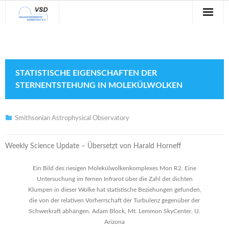
Sternwarte
Veranstaltungen
STATISTISCHE EIGENSCHAFTEN DER
Verein
STERNENTSTEHUNG IN MOLEKÜLWOLKEN
Blog
Smithsonian Astrophysical Observatory
Galerie
Weekly Science Update – Übersetzt von Harald Horneff
Anfahrt
Ein Bild des riesigen Molekülwolkenkomplexes Mon R2. Eine
Kontakt
Untersuchung im fernen Infrarot über die Zahl der dichten
Klumpen in dieser Wolke hat statistische Beziehungen gefunden,
die von der relativen Vorherrschaft der Turbulenz gegenüber der
Schwerkraft abhängen. Adam Block, Mt. Lemmon SkyCenter, U.
Arizona