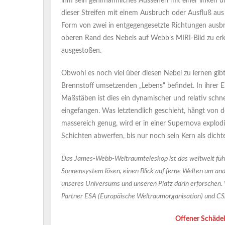
ihm sein gehirnähnliches Aussehen mit einer linken u
dieser Streifen mit einem Ausbruch oder Ausfluß aus
Form von zwei in entgegengesetzte Richtungen ausbre
oberen Rand des Nebels auf Webb’s MIRI-Bild zu erk
ausgestoßen.
Obwohl es noch viel über diesen Nebel zu lernen gibt,
Brennstoff umsetzenden „Lebens“ befindet. In ihrer 
Maßstäben ist dies ein dynamischer und relativ sch
eingefangen. Was letztendlich geschieht, hängt von 
massereich genug, wird er in einer Supernova explodi
Schichten abwerfen, bis nur noch sein Kern als dich
Das James-Webb-Weltraumteleskop ist das weltweit füh
Sonnensystem lösen, einen Blick auf ferne Welten um an
unseres Universums und unseren Platz darin erforschen. 
Partner ESA (Europäische Weltraumorganisation) und CS
Offener Schäde