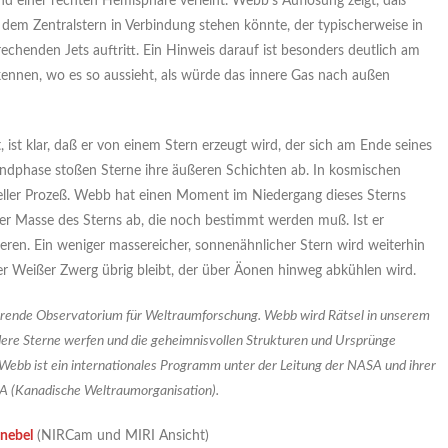
nd einer rechten Hemisphäre verleiht. Webb’s Auflösung zeigt, daß
 dem Zentralstern in Verbindung stehen könnte, der typischerweise in
chenden Jets auftritt. Ein Hinweis darauf ist besonders deutlich am
ennen, wo es so aussieht, als würde das innere Gas nach außen
 ist klar, daß er von einem Stern erzeugt wird, der sich am Ende seines
Endphase stoßen Sterne ihre äußeren Schichten ab. In kosmischen
neller Prozeß. Webb hat einen Moment im Niedergang dieses Sterns
der Masse des Sterns ab, die noch bestimmt werden muß. Ist er
eren. Ein weniger massereicher, sonnenähnlicher Stern wird weiterhin
ter Weißer Zwerg übrig bleibt, der über Äonen hinweg abkühlen wird.
rende Observatorium für Weltraumforschung. Webb wird Rätsel in unserem
dere Sterne werfen und die geheimnisvollen Strukturen und Ursprünge
Webb ist ein internationales Programm unter der Leitung der NASA und ihrer
A (Kanadische Weltraumorganisation).
lnebel
(NIRCam und MIRI Ansicht)