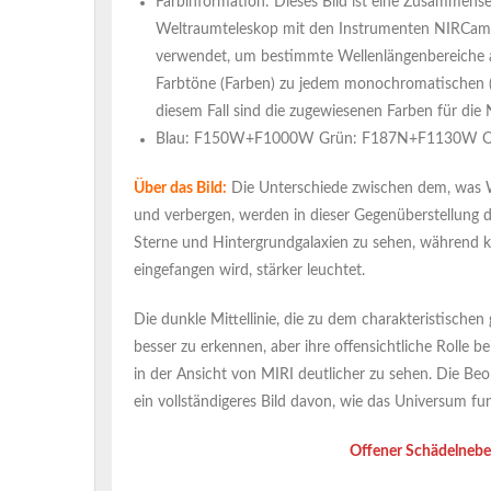
Farbinformation: Dieses Bild ist eine Zusammen
Weltraumteleskop mit den Instrumenten NIRCam
verwendet, um bestimmte Wellenlängenbereiche ab
Farbtöne (Farben) zu jedem monochromatischen (Gr
diesem Fall sind die zugewiesenen Farben für di
Blau: F150W+F1000W Grün: F187N+F1130W 
Über das Bild:
Die Unterschiede zwischen dem, was W
und verbergen, werden in dieser Gegenüberstellung
Sterne und Hintergrundgalaxien zu sehen, während ko
eingefangen wird, stärker leuchtet.
Die dunkle Mittellinie, die zu dem charakteristische
besser zu erkennen, aber ihre offensichtliche Rolle
in der Ansicht von MIRI deutlicher zu sehen. Die Be
ein vollständigeres Bild davon, wie das Universum fun
Offener Schädelnebe