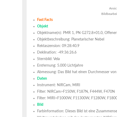
Ansic
Bildbearbe
Fast Facts
Objekt
Objektname(n): PMR 1, PN G272.8+01.0, Offener
Objektbeschreibung: Planetarischer Nebel
Rektaszension: 09:28:40.9
Deklination: -49:36:26.6
Sternbild: Vela
Entfernung: 5.000 Lichtjahre
Abmessung: Das Bild hat einen Durchmesser von 
Daten
Instrument: NIRCam, MIRI
Filter: NIRCam>F150W, F187N, F444W, F470N
Filter: MIRI>F1000W, F11300W, F1280W, F18
Bild
Farbinformation: Dieses Bild ist eine Zusammen