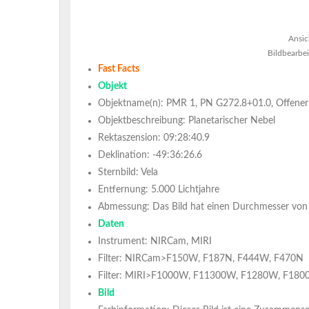
Ansic
Bildbearbe
Fast Facts
Objekt
Objektname(n): PMR 1, PN G272.8+01.0, Offener
Objektbeschreibung: Planetarischer Nebel
Rektaszension: 09:28:40.9
Deklination: -49:36:26.6
Sternbild: Vela
Entfernung: 5.000 Lichtjahre
Abmessung: Das Bild hat einen Durchmesser von 
Daten
Instrument: NIRCam, MIRI
Filter: NIRCam>F150W, F187N, F444W, F470N
Filter: MIRI>F1000W, F11300W, F1280W, F18
Bild