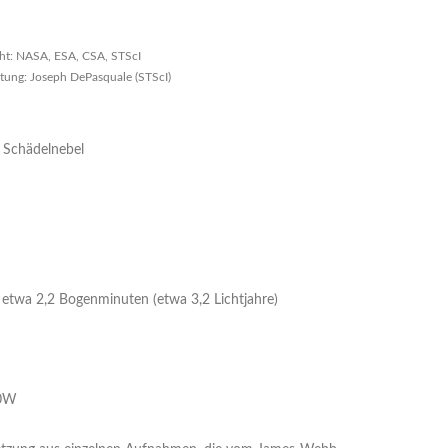
ht: NASA, ESA, CSA, STScI
itung: Joseph DePasquale (STScI)
 Schädelnebel
etwa 2,2 Bogenminuten (etwa 3,2 Lichtjahre)
00W