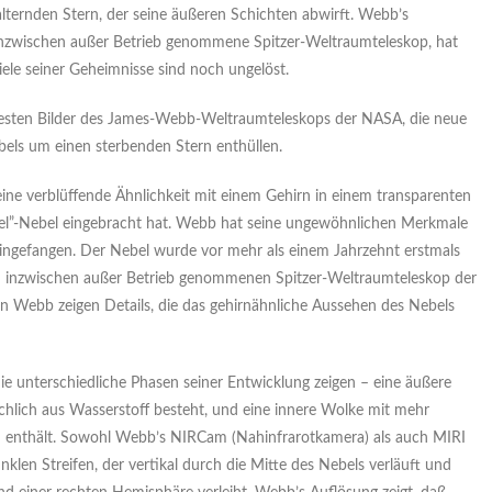
lternden Stern, der seine äußeren Schichten abwirft. Webb’s
inzwischen außer Betrieb genommene Spitzer-Weltraumteleskop, hat
ele seiner Geheimnisse sind noch ungelöst.
neuesten Bilder des James-Webb-Weltraumteleskops der NASA, die neue
bels um einen sterbenden Stern enthüllen.
ine verblüffende Ähnlichkeit mit einem Gehirn in einem transparenten
del”-Nebel eingebracht hat. Webb hat seine ungewöhnlichen Merkmale
 eingefangen. Der Nebel wurde vor mehr als einem Jahrzehnt erstmals
m inzwischen außer Betrieb genommenen Spitzer-Weltraumteleskop der
on Webb zeigen Details, die das gehirnähnliche Aussehen des Nebels
ie unterschiedliche Phasen seiner Entwicklung zeigen – eine äußere
chlich aus Wasserstoff besteht, und eine innere Wolke mit mehr
en enthält. Sowohl Webb’s NIRCam (Nahinfrarotkamera) als auch MIRI
klen Streifen, der vertikal durch die Mitte des Nebels verläuft und