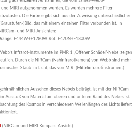
setzung aus einzelnen Aufnahmen, die vom James-Webb-
 und MIRI aufgenommen wurden. Es wurden mehrere Filter
zutasten. Die Farbe ergibt sich aus der Zuweisung unterschiedlicher
austufen-)Bild, das mit einem einzelnen Filter verbunden ist. In
e NIRCam- und MIRI-Ansichten:
Orange: F444W+F1280W Rot: F470N+F1800W
ebb’s Infrarot-Instrumente im PMR 1 „Offener Schädel”-Nebel zeigen
 deutlich. Durch die NIRCam (Nahinfrarotkamera) von Webb sind mehr
smischer Staub im Licht, das von MIRI (Mittelinfrarotinstrument)
n gehirnähnlichen Aussehen dieses Nebels beiträgt, ist mit der NIRCam
 beim Ausstoß von Material am oberen und unteren Rand des Nebels ist
obachtung des Kosmos in verschiedenen Wellenlängen des Lichts liefert
ktioniert.
l
(NIRCam und MIRI Kompass-Ansicht)