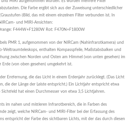
 und MIRI aufgenommen wurden. Es wurden mehrere Filter
zutasten. Die Farbe ergibt sich aus der Zuweisung unterschiedlicher
austufen-)Bild, das mit einem einzelnen Filter verbunden ist. In
e NIRCam- und MIRI-Ansichten:
Orange: F444W+F1280W Rot: F470N+F1800W
Nebels PMR 1, aufgenommen von der NIRCam (Nahinfrarotkamera) und
b-Weltraumteleskops, enthalten Kompasspfeile, Maßstabsbalken und
eziehung zwischen Norden und Osten am Himmel (von unten gesehen) im
er Erde (von oben gesehen) umgekehrt ist.
 der Entfernung, die das Licht in einem Erdenjahr zurücklegt. (Das Licht
 die der Länge der Leiste entspricht.) Ein Lichtjahr entspricht etwa
te Sichtfeld hat einen Durchmesser von etwa 3,5 Lichtjahren.
hts im nahen und mittleren Infrarotbereich, die in Farben des
nde zeigt, welche NIRCam- und MIRI-Filter bei der Erfassung des
s entspricht der Farbe des sichtbaren Lichts, mit der das durch diesen