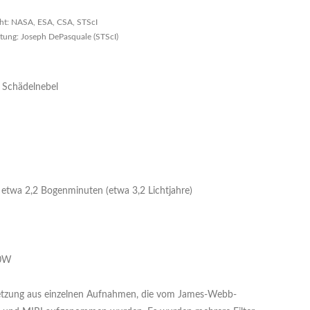
ht: NASA, ESA, CSA, STScI
itung: Joseph DePasquale (STScI)
 Schädelnebel
etwa 2,2 Bogenminuten (etwa 3,2 Lichtjahre)
00W
setzung aus einzelnen Aufnahmen, die vom James-Webb-