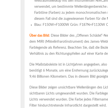
Weltraumteleskop mit den Instrumenten NIRCam
verwendet, um bestimmte Wellenlängenbereiche ab
Farbtöne (Farben) zu jedem monochromatischen (Gr
diesem Fall sind die zugewiesenen Farben für di
Blau: F150W+F1000W Grün: F187N+F1130W 
Über das Bild:
Diese Bilder des „Offenen Schädel“-
dem MIRI (Mittelinfrarotinstrument) des James-Web
Farblegende als Referenz. Beachten Sie, daß die B
Verhältnis zu den Richtungspfeilen auf einer Karte d
Die Maßstabsleiste ist in Lichtjahren angegeben, also
benötigt 6 Monate, um eine Entfernung zurückzulegen,
9,46 Billionen Kilometern. Das in diesem Bild gezeig
Diese Bilder zeigen unsichtbare Wellenlängen des Lic
sichtbaren Lichts umgewandelt wurden. Die Farblege
Lichts verwendet wurden. Die Farbe jedes Filternamen
Filter hindurchtretende Infrarotlicht dargestellt wird.