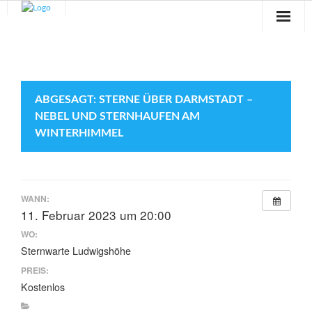
Sternwarte
Veranstaltungen
ABGESAGT: STERNE ÜBER DARMSTADT –
Verein
NEBEL UND STERNHAUFEN AM
WINTERHIMMEL
Blog
Galerie
WANN:
Anfahrt
11. Februar 2023 um 20:00
WO:
Kontakt
Sternwarte Ludwigshöhe
PREIS:
Kostenlos