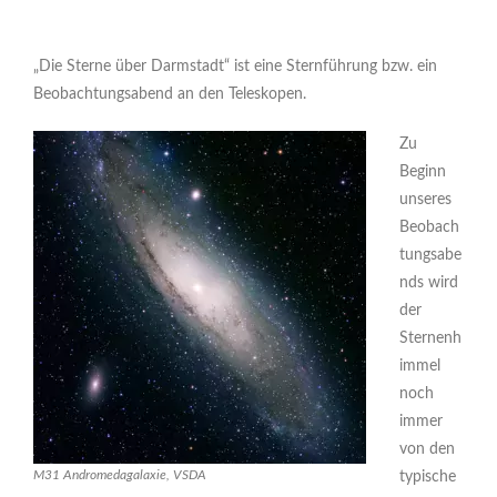
„Die Sterne über Darmstadt“ ist eine Sternführung bzw. ein
Beobachtungsabend an den Teleskopen.
Zu
Beginn
unseres
Beobach
tungsabe
nds wird
der
Sternenh
immel
noch
immer
von den
M31 Andromedagalaxie, VSDA
typische