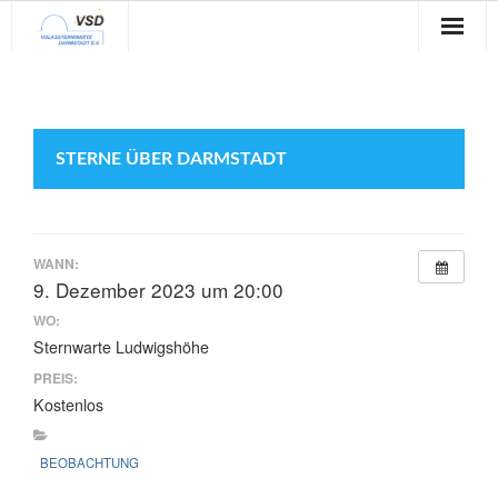
Sternwarte
Veranstaltungen
STERNE ÜBER DARMSTADT
Verein
Blog
WANN:
Galerie
9. Dezember 2023 um 20:00
WO:
Anfahrt
Sternwarte Ludwigshöhe
PREIS:
Kontakt
Kostenlos
BEOBACHTUNG