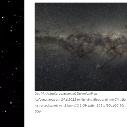
Das Milchstraßenzentrum mit Dunkelwolken
Aufgenommen am 24.6.2022 in Namibia (Rooisand) von Christia
(astromodifiziert) mit 24mm f/2,8 Objektiv, 153 x ISO1600 30s
EQ6