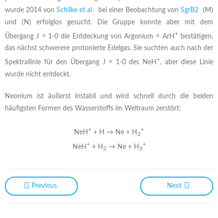
wurde 2014 von
Schilke et al.
bei einer Beobachtung von
SgrB2
(M)
und (N) erfolglos gesucht. Die Gruppe konnte aber mit dem
+
Übergang J = 1-0 die Entdeckung von Argonium = ArH
bestätigen,
das nächst schwerere protonierte Edelgas. Sie suchten auch nach der
+
Spektrallinie für den Übergang J = 1-0 des NeH
, aber diese Linie
wurde nicht entdeckt.
Neonium ist äußerst instabil und wird schnell durch die beiden
häufigsten Formen des Wasserstoffs im Weltraum zerstört:
+
+
NeH
+ H → Ne + H
2
+
+
NeH
+ H
→ Ne + H
2
3
Previous
Next