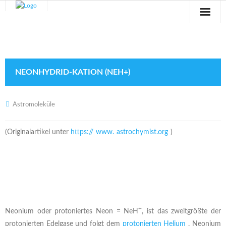
Sternwarte
Veranstaltungen
NEONHYDRID-KATION (NEH+)
Verein
Blog
Astromoleküle
Galerie
(Originalartikel unter
https://
www.
astrochymist.org
)
Anfahrt
Kontakt
+
Neonium oder protoniertes Neon = NeH
, ist das zweitgrößte der
protonierten Edelgase und folgt dem
protonierten Helium
. Neonium