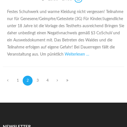
Festes Schuhwerk und warme Kleidung nicht vergessen! Teilnahme
nur für Genesene/Geimpfte/Getestete (3G) Für Kinder/Jugendliche
unter 18 Jahre ist die Vorlage des Testhefts ausreichend Bringen Sie
daher unbedingt einen Negativnachweis gemäß §3 CoSchuV und
ein Ausweisdokument mit. Das Betreten des Waldes und die
Teilnahme erfolgen auf eigene Gefahr! Bei Dauerregen fällt die
Veranstaltung aus. Um pünktlich
Weiterlesen …
1
2
3
4
NEWSLETTER