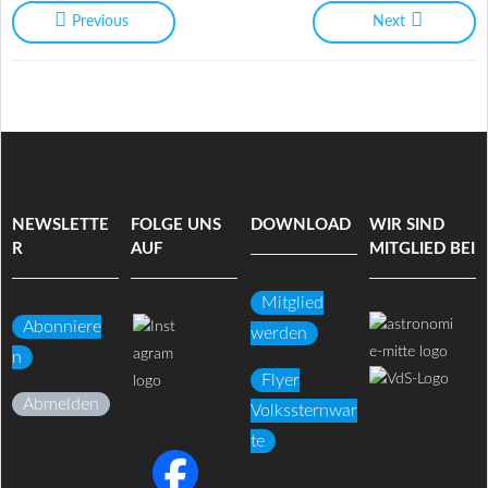
Previous
Next
NEWSLETTE
FOLGE UNS
DOWNLOAD
WIR SIND
R
AUF
MITGLIED BEI
Mitglied
Abonniere
werden
n
Flyer
Abmelden
Volkssternwar
te