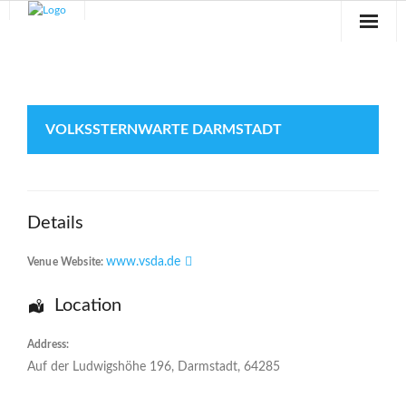
Sternwarte
Veranstaltungen
VOLKSSTERNWARTE DARMSTADT
Verein
Blog
Details
Galerie
www.vsda.de
Venue Website:
Anfahrt
Location
Kontakt
Address:
Auf der Ludwigshöhe 196
,
Darmstadt
,
64285