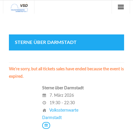
Sternwarte
Veranstaltungen
STERNE ÜBER DARMSTADT
Verein
Blog
We're sorry, but all tickets sales have ended because the event is
Galerie
expired.
Sterne über Darmstadt
Anfahrt
7. März 2026
Kontakt
19:30 - 22:30
Volkssternwarte
Darmstadt