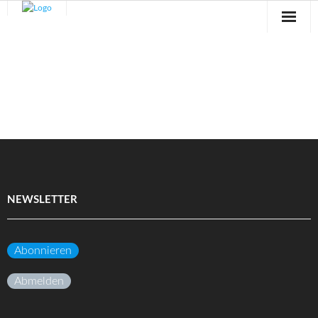
Sternwarte
Veranstaltungen
Verein
Blog
Galerie
NEWSLETTER
Anfahrt
Kontakt
Abonnieren
Abmelden