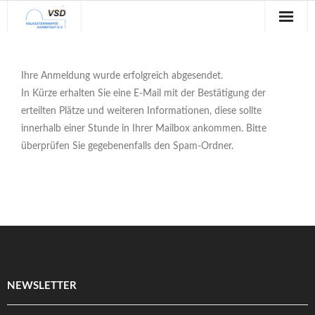
Sternwarte
Ihre Anmeldung wurde erfolgreich abgesendet.
Veranstaltungen
In Kürze erhalten Sie eine E-Mail mit der Bestätigung der
erteilten Plätze und weiteren Informationen, diese sollte
Verein
innerhalb einer Stunde in Ihrer Mailbox ankommen. Bitte
Blog
überprüfen Sie gegebenenfalls den Spam-Ordner.
Galerie
Anfahrt
Kontakt
NEWSLETTER