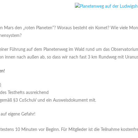
n Mars den „roten Planeten“? Woraus besteht ein Komet? Wie viele Mond
nnensystem?
 einer Führung auf dem Planetenweg im Wald rund um das Observatorium
 von innen nach außen ab, so dass wir nach fast 3 km Rundweg mit Uran
en!
)
 des Testhefts ausreichend
s gemäß §3
CoSchuV
und ein Ausweisdokument mit.
auf eigene Gefahr!
stens 10 Minuten vor Beginn. Für Mitglieder ist die Teilnahme kostenfre