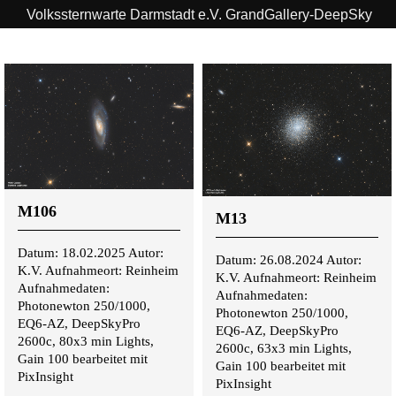
Volkssternwarte Darmstadt e.V. GrandGallery-DeepSky
M106
M13
Datum: 18.02.2025 Autor:
Datum: 26.08.2024 Autor:
K.V. Aufnahmeort: Reinheim
K.V. Aufnahmeort: Reinheim
Aufnahmedaten:
Aufnahmedaten:
Photonewton 250/1000,
Photonewton 250/1000,
EQ6-AZ, DeepSkyPro
EQ6-AZ, DeepSkyPro
2600c, 80x3 min Lights,
2600c, 63x3 min Lights,
Gain 100 bearbeitet mit
Gain 100 bearbeitet mit
PixInsight
PixInsight